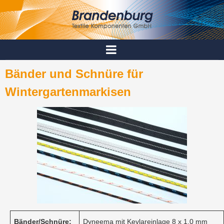
Bänder und Schnüre
für
Wintergartenmarkisen
Bänder/Schnüre:
Dyneema mit Kevlareinlage 8 x 1,0 mm